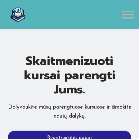
Eduten
Susisiekti
Apie mus
Prisijungti
Skaitmenizuoti
kursai parengti
Jums.
Dalyvaukite mūsų parengtuose kursuose ir išmokite
naujų dalykų.
Registruokitės dabar