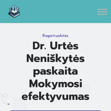
Eduten
Susisiekti
Apie mus
Prisijungti
Registruokitės
Dr. Urtės
Neniškytės
paskaita
Mokymosi
efektyvumas