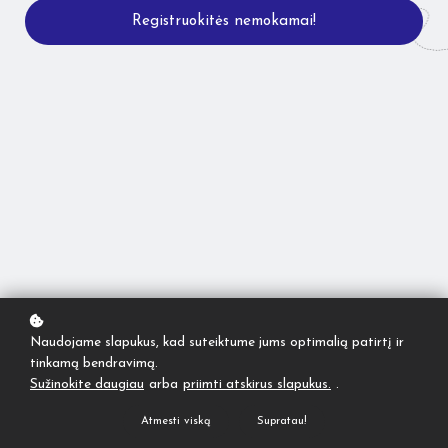
Registruokitės nemokamai!
Naudojame slapukus, kad suteiktume jums optimalią patirtį ir
tinkamą bendravimą.
Sužinokite daugiau
arba
priimti atskirus slapukus.
.
Atmesti viską
Supratau!